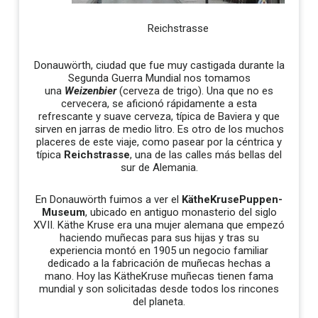
Reichstrasse
Donauwörth, ciudad que fue muy castigada durante la
Segunda Guerra Mundial nos tomamos
una
Weizenbier
(cerveza de trigo). Una que no es
cervecera, se aficionó rápidamente a esta
refrescante y suave cerveza, típica de Baviera y que
sirven en jarras de medio litro. Es otro de los muchos
placeres de este viaje, como pasear por la céntrica y
típica
Reichstrasse
, una de las calles más bellas del
sur de Alemania.
En Donauwörth fuimos a ver el
KätheKrusePuppen-
Museum
, ubicado en antiguo monasterio del siglo
XVII. Käthe Kruse era una mujer alemana que empezó
haciendo muñecas para sus hijas y tras su
experiencia montó en 1905 un negocio familiar
dedicado a la fabricación de muñecas hechas a
mano. Hoy las KätheKruse muñecas tienen fama
mundial y son solicitadas desde todos los rincones
del planeta.