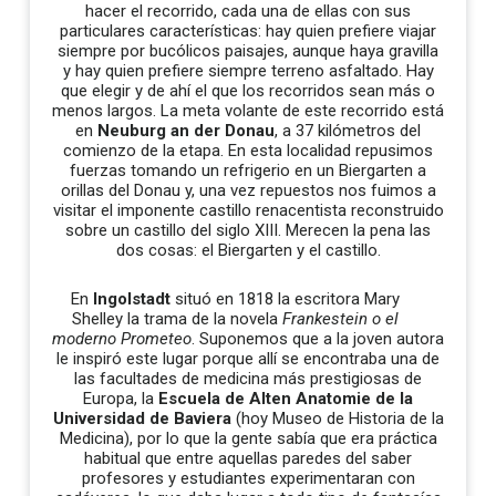
hacer el recorrido, cada una de ellas con sus
particulares características: hay quien prefiere viajar
siempre por bucólicos paisajes, aunque haya gravilla
y hay quien prefiere siempre terreno asfaltado. Hay
que elegir y de ahí el que los recorridos sean más o
menos largos. La meta volante de este recorrido está
en
Neuburg an der Donau
, a 37 kilómetros del
comienzo de la etapa. En esta localidad repusimos
fuerzas tomando un refrigerio en un Biergarten a
orillas del Donau y, una vez repuestos nos fuimos a
visitar el imponente castillo renacentista reconstruido
sobre un castillo del siglo XIII. Merecen la pena las
dos cosas: el Biergarten y el castillo.
En
Ingolstadt
situó en 1818 la escritora Mary
Shelley la trama de la novela
Frankestein o el
moderno Prometeo
. Suponemos que a la joven autora
le inspiró este lugar porque allí se encontraba una de
las facultades de medicina más prestigiosas de
Europa, la
Escuela de Alten Anatomie de la
Universidad de Baviera
(hoy Museo de Historia de la
Medicina), por lo que la gente sabía que era práctica
habitual que entre aquellas paredes del saber
profesores y estudiantes experimentaran con