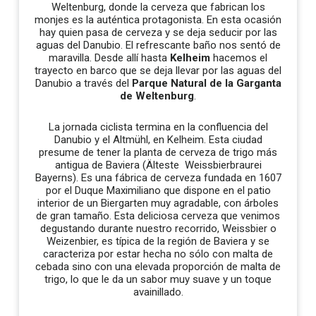
Weltenburg, donde la cerveza que fabrican los
monjes es la auténtica protagonista. En esta ocasión
hay quien pasa de cerveza y se deja seducir por las
aguas del Danubio. El refrescante baño nos sentó de
maravilla. Desde allí hasta
Kelheim
hacemos el
trayecto en barco que se deja llevar por las aguas del
Danubio a través del
Parque Natural de la Garganta
de Weltenburg
.
La jornada ciclista termina en la confluencia del
Danubio y el Altmühl, en Kelheim. Esta ciudad
presume de tener la planta de cerveza de trigo más
antigua de Baviera (Älteste Weissbierbraurei
Bayerns). Es una fábrica de cerveza fundada en 1607
por el Duque Maximiliano que dispone en el patio
interior de un Biergarten muy agradable, con árboles
de gran tamaño. Esta deliciosa cerveza que venimos
degustando durante nuestro recorrido, Weissbier o
Weizenbier, es típica de la región de Baviera y se
caracteriza por estar hecha no sólo con malta de
cebada sino con una elevada proporción de malta de
trigo, lo que le da un sabor muy suave y un toque
avainillado.