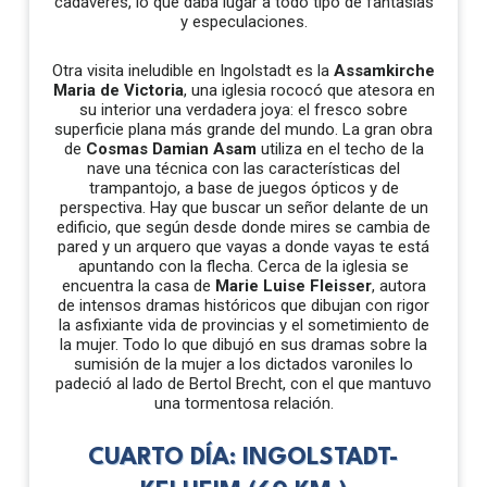
cadáveres, lo que daba lugar a todo tipo de fantasías
y especulaciones.
Otra visita ineludible en Ingolstadt es la
Assamkirche
Maria de Victoria
, una iglesia rococó que atesora en
su interior una verdadera joya: el fresco sobre
superficie plana más grande del mundo. La gran obra
de
Cosmas Damian Asam
utiliza en el techo de la
nave una técnica con las características del
trampantojo, a base de juegos ópticos y de
perspectiva. Hay que buscar un señor delante de un
edificio, que según desde donde mires se cambia de
pared y un arquero que vayas a donde vayas te está
apuntando con la flecha. Cerca de la iglesia se
encuentra la casa de
Marie Luise Fleisser
, autora
de intensos dramas históricos que dibujan con rigor
la asfixiante vida de provincias y el sometimiento de
la mujer. Todo lo que dibujó en sus dramas sobre la
sumisión de la mujer a los dictados varoniles lo
padeció al lado de Bertol Brecht, con el que mantuvo
una tormentosa relación.
CUARTO DÍA: INGOLSTADT-