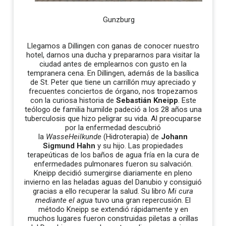
Gunzburg
Llegamos a Dillingen con ganas de conocer nuestro
hotel, darnos una ducha y prepararnos para visitar la
ciudad antes de emplearnos con gusto en la
tempranera cena. En Dillingen, además de la basílica
de St. Peter que tiene un carrillón muy apreciado y
frecuentes conciertos de órgano, nos tropezamos
con la curiosa historia de
Sebastián Kneipp
. Este
teólogo de familia humilde padeció a los 28 años una
tuberculosis que hizo peligrar su vida. Al preocuparse
por la enfermedad descubrió
la
WasseHeilkunde
(Hidroterapia) de
Johann
Sigmund Hahn
y su hijo. Las propiedades
terapeúticas de los baños de agua fría en la cura de
enfermedades pulmonares fueron su salvación.
Kneipp decidió sumergirse diariamente en pleno
invierno en las heladas aguas del Danubio y consiguió
gracias a ello recuperar la salud. Su libro
Mi cura
mediante el agua
tuvo una gran repercusión. El
método Kneipp se extendió rápidamente y en
muchos lugares fueron construidas piletas a orillas