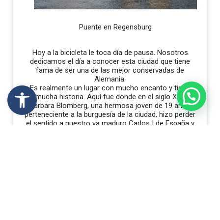
Puente en Regensburg
Hoy a la bicicleta le toca día de pausa. Nosotros
dedicamos el día a conocer esta ciudad que tiene
fama de ser una de las mejor conservadas de
Alemania.
Abrir barra de herramientas
Es realmente un lugar con mucho encanto y tiene
mucha historia. Aquí fue donde en el siglo XVI,
Barbara Blomberg, una hermosa joven de 19 años
perteneciente a la burguesía de la ciudad, hizo perder
el sentido a nuestro ya maduro Carlos I de España y
V de Alemania cuando éste contaba 46 años de
edad. Fruto de esta apasionada relación vino al
mundo Juan de Austria, el reconocido hijo bastardo
del emperador. Nosotros comenzamos el día
brujuleando por las estrechas calles de esta ciudad
de aire medieval.
Realmente tiene mucho que ver, desde la
impresionante catedral, la Regensburg Dom , hasta el
viejo puente de piedra sobre el Danubio, construido