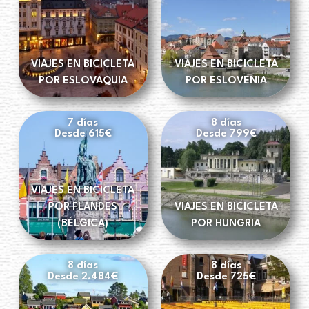
VIAJES EN BICICLETA
VIAJES EN BICICLETA
POR ESLOVAQUIA
POR ESLOVENIA
7 días
8 días
Desde 615€
Desde 799€
VIAJES EN BICICLETA
POR FLANDES
VIAJES EN BICICLETA
(BÉLGICA)
POR HUNGRIA
8 días
8 días
Desde 2.484€
Desde 725€