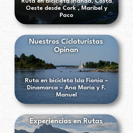
Ruta en bicicleta Irlanda, Costa
Oeste desde Cork , Maribel y
Paco
Nuestros Cicloturistas
Opinan
Ruta en bicicleta Isla Fionia –
Dinamarca – Ana Maria y F.
Manuel
Experiencias en Rutas