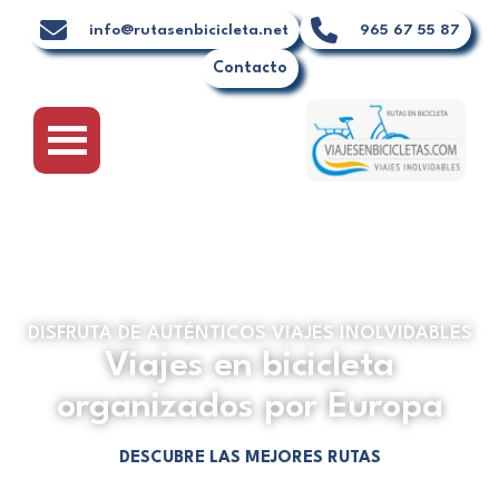
Ir
info@rutasenbicicleta.net
965 67 55 87
al
Contacto
contenido
DISFRUTA DE AUTÉNTICOS VIAJES INOLVIDABLES
Viajes en bicicleta
organizados por Europa
DESCUBRE LAS MEJORES RUTAS