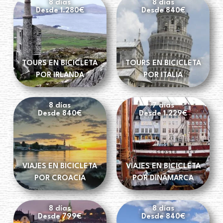
8 días
8 días
Desde 1.280€
Desde 840€
TOURS EN BICICLETA
TOURS EN BICICLETA
POR IRLANDA
POR ITALIA
8 días
7 días
Desde 840€
Desde 1.229€
VIAJES EN BICICLETA
VIAJES EN BICICLETA
POR CROACIA
POR DINAMARCA
8 días
8 días
Desde 799€
Desde 840€