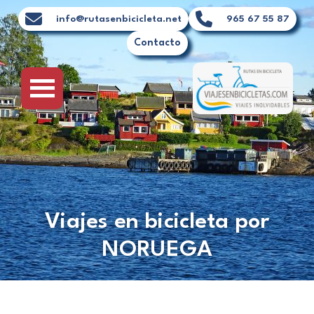
Ir
info@rutasenbicicleta.net
965 67 55 87
al
Contacto
contenido
Viajes en bicicleta por
NORUEGA