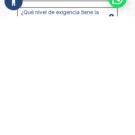
¿Qué nivel de exigencia tiene la
ruta?
¿Cómo son las infraestructuras de
la ruta?
¿Cuántos kilómetros puedo
recorrer al día?
¿Qué opciones de alojamiento
tengo a lo largo de la ruta?
¿Qué presupuesto necesito para
esta aventura?