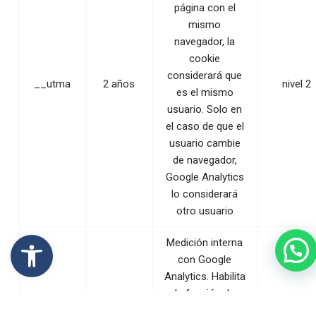
página con el
mismo
navegador, la
cookie
considerará que
__utma
2 años
nivel 2
es el mismo
usuario. Solo en
el caso de que el
usuario cambie
de navegador,
Google Analytics
lo considerará
otro usuario
Abrir barra de herramientas
Medición interna
con Google
Analytics. Habilita
la función de
30
__utmb
cálculo del
nivel 2