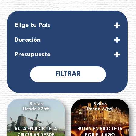
Elige tu País
Duración
8 días
Presupuesto
FILTRAR
8 días
8 días
Desde 825€
Desde 775€
RUTA EN BICICLETA
RUTAS EN BICICLETA
CIRCULAR DESDE
POR EL LAGO