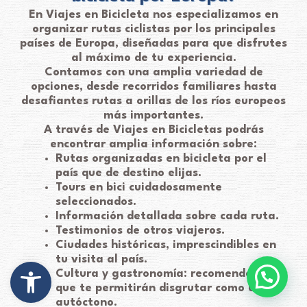
En Viajes en Bicicleta nos especializamos en
organizar rutas ciclistas por los principales
países de Europa, diseñadas para que disfrutes
al máximo de tu experiencia.
Contamos con una amplia variedad de
opciones, desde recorridos familiares hasta
desafiantes rutas a orillas de los ríos europeos
más importantes.
A través de Viajes en Bicicletas podrás
encontrar amplia información sobre:
Rutas organizadas en bicicleta por el
país que de destino elijas.
Tours en bici cuidadosamente
seleccionados.
Información detallada sobre cada ruta.
Testimonios de otros viajeros.
Ciudades históricas, imprescindibles en
tu visita al país.
Abrir barra de herramientas
Cultura y gastronomía: recomendaciones
que te permitirán disgrutar como un
autóctono.