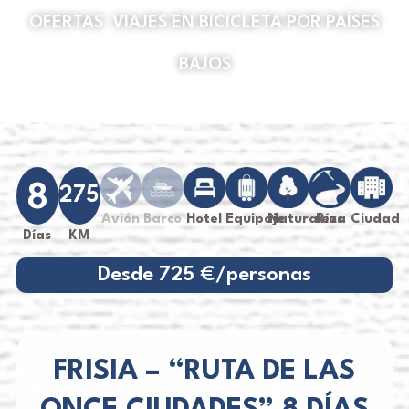
OFERTAS
,
VIAJES EN BICICLETA POR PAÍSES
BAJOS
8
275
Avión
Barco
Hotel
Equipaje
Naturaleza
Ríos
Ciudad
Días
KM
Desde 725 €/personas
FRISIA – “RUTA DE LAS