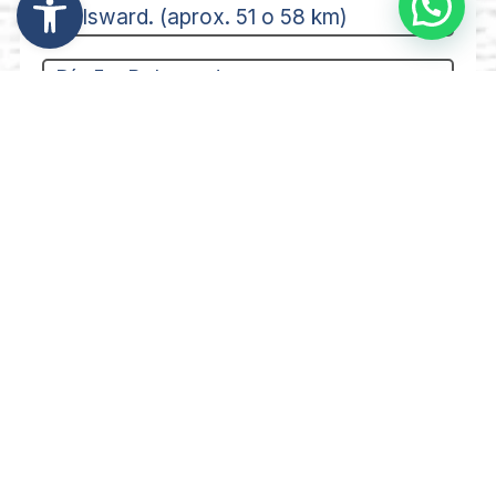
Bolsward. (aprox. 51 o 58 km)
Día 5 – Bolsward –
Harlingen/Franeker. (aprox. 30 o 45
km)
Día 6 – Harlingen/Franeker – Dokkum.
(aprox. 48/63 o 60/75 km)
Día 7 – Dokkum – Leeuwarden.
(aprox. 35 km)
Día 8 – Leeuwarden
Desde 725 €/personas