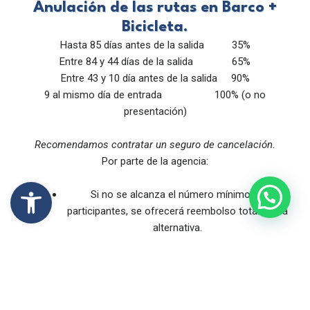
Anulación de las rutas en Barco +
Bicicleta.
Hasta 85 días antes de la salida 35%
Entre 84 y 44 días de la salida 65%
Entre 43 y 10 día antes de la salida 90%
9 al mismo día de entrada 100% (o no
presentación)
Recomendamos contratar un seguro de cancelación.
Por parte de la agencia:
Abrir barra de herramientas
Si no se alcanza el número mínimo de
participantes, se ofrecerá reembolso total o una
alternativa.
6. CANCELACIONES Y
DESISTIMIENTO
Los precios podrán revisarse solo por variaciones en