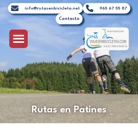
Ir
info@rutasenbicicleta.net
965 67 55 87
al
Contacto
contenido
Rutas en Patines