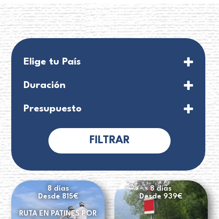
Elige tu País
Duración
8 días
Presupuesto
FILTRAR
8 días
8 días
Desde 815€
Desde 939€
RUTA EN PATINES POR