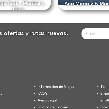
de Cork , Maribel y
Ana Maria y F. Ma
Paco
Tu
as ofertas y rutas nuevas!
correo
electrónico
Información de Viajes
Tel.
as
FAQ’s
Email
Aviso Legal
info
Política de Cookies
Direc