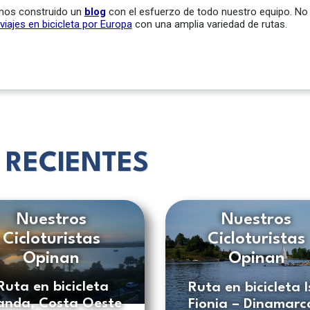
emos construido un
blog
con el esfuerzo de todo nuestro equipo. No d
viajes en bicicleta por Europa
con una amplia variedad de rutas.
 RECIENTES
Nuestros
Nuestros
Cicloturistas
Cicloturistas
Opinan
Opinan
Ruta en bicicleta
Ruta en bicicleta I
landa, Costa Oeste
Fionia – Dinamarc