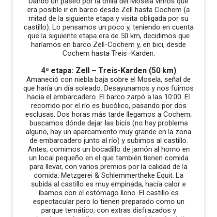
Dando un paseo por la orilla del Mosela vimos que
era posible ir en barco desde Zell hasta Cochem (a
mitad de la siguiente etapa y visita obligada por su
castillo). Lo pensamos un poco y, teniendo en cuenta
que la siguiente etapa era de 50 km, decidimos que
haríamos en barco Zell-Cochem y, en bici, desde
Cochem hasta Treis–Karden.
4ª etapa: Zell – Treis-Karden (50 km)
Amaneció con niebla baja sobre el Mosela, señal de
que haría un día soleado. Desayunamos y nos fuimos
hacia el embarcadero. El barco zarpó a las 10:00. El
recorrido por el río es bucólico, pasando por dos
esclusas. Dos horas más tarde llegamos a Cochem;
buscamos dónde dejar las bicis (no hay problema
alguno, hay un aparcamiento muy grande en la zona
de embarcadero junto al río) y subimos al castillo.
Antes, comimos un bocadillo de jamón al horno en
un local pequeño en el que también tienen comida
para llevar, con varios premios por la calidad de la
comida: Metzgerei & Schlemmertheke Equit. La
subida al castillo es muy empinada, hacía calor e
íbamos con el estómago lleno. El castillo es
espectacular pero lo tienen preparado como un
parque temático, con extras disfrazados y