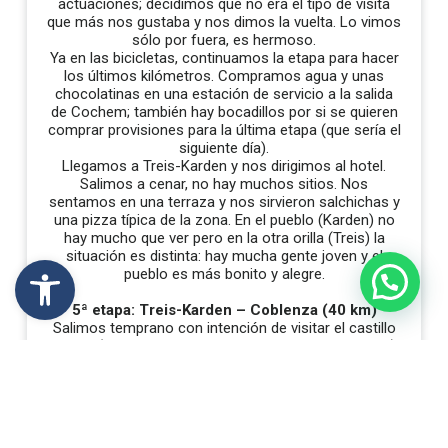
actuaciones; decidimos que no era el tipo de visita
que más nos gustaba y nos dimos la vuelta. Lo vimos
sólo por fuera, es hermoso.
Ya en las bicicletas, continuamos la etapa para hacer
los últimos kilómetros. Compramos agua y unas
chocolatinas en una estación de servicio a la salida
de Cochem; también hay bocadillos por si se quieren
comprar provisiones para la última etapa (que sería el
siguiente día).
Llegamos a Treis-Karden y nos dirigimos al hotel.
Salimos a cenar, no hay muchos sitios. Nos
sentamos en una terraza y nos sirvieron salchichas y
una pizza típica de la zona. En el pueblo (Karden) no
hay mucho que ver pero en la otra orilla (Treis) la
situación es distinta: hay mucha gente joven y el
Abrir barra de herramientas
pueblo es más bonito y alegre.
5ª etapa: Treis-Karden – Coblenza (40 km)
Salimos temprano con intención de visitar el castillo
de Eltz (¡no hay que perdérselo por nada del mundo!).
Hay que desviarse unos kilómetros de la ruta, dejar
las bicis en una zona vigilada y hacer una subida de
2,5 km a pié por un bosque ¡merece la pena! El
castillo tiene una visita guiada en inglés y en alemán.
La caminata por el hayedo hasta el castillo también