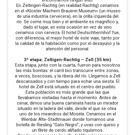
encontramos ningún sitio.
En Zeltingen-Rachtig (en realidad Rachtig) cenamos
en el «Kloster Machern Brauerei Museum» (un museo
de una industria cervecera), en la orilla izquierda del
río. Se come muy bien y el ambiente es magnífico y,
dado el lugar, en esta ocasión en vez de vino
cenamos con cerveza. El hotel Deutschherrnhof fue,
con diferencia, el mejor hotel de este viaje, tanto por
la calidad de la habitación como por el desayuno y la
atención del personal.
3ª etapa: Zeltigen-Rachtig – Zell (35 km)
Esta etapa, junto con la cuarta, fueron para nosotros
las más bonitas: el carril bici transcurre entre zonas,
a veces, boscosas, y la ribera del río. Llegamos a Zell
descansados y con tiempo para echar una siesta. El
hotel de Zell está situado en el centro del pueblo.
Esta población es más grande que las que
llevabamos visitadas hasta el momento. Antes de
cenar, dimos una buena caminata hasta un mirador
situado en la ladera del valle, desde el que se otea
uno de los meandros del Mosela. Cenamos en el
Wienbar Alte-Stadtmauer donde tomamos una
botella de Riesling “Gato Negro”, y uvas con queso y
un filete de cerdo aliñado riquísmos.