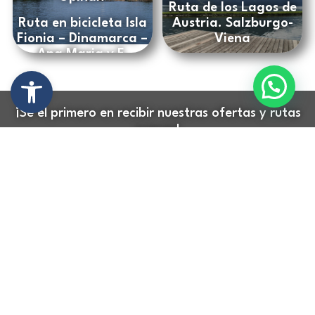
Ruta de los Lagos de
Ruta en bicicleta Isla
Austria. Salzburgo-
Fionia – Dinamarca –
Viena
Ana Maria y F.
Manuel
Abrir barra de herramientas
¡Sé el primero en recibir nuestras ofertas y rutas
nuevas!
Tu
SUSCRIBIRME
correo
electrónico