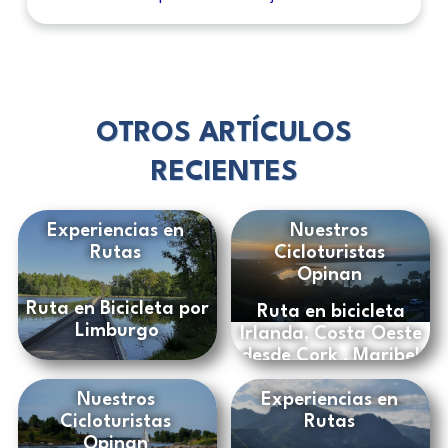
OTROS ARTÍCULOS
RECIENTES
Experiencias en
Nuestros
Rutas
Cicloturistas
Opinan
Ruta en Bicicleta por
Ruta en bicicleta
Limburgo
Irlanda, Costa Oeste
desde Cork , Maribel
y Paco
Nuestros
Experiencias en
Cicloturistas
Rutas
Opinan