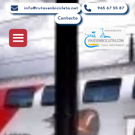
Ir
info@rutasenbicicleta.net
965 67 55 87
al
Contacto
contenido