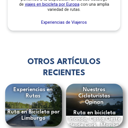
de
viajes en bicicleta por Europa
con una amplia
variedad de rutas.
Experiencias de Viajeros
OTROS ARTÍCULOS
RECIENTES
Experiencias en
Nuestros
Rutas
Cicloturistas
Opinan
Ruta en Bicicleta por
Ruta en bicicleta
Limburgo
Irlanda, Costa Oeste
desde Cork , Maribel