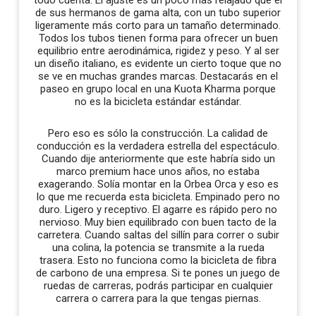
todo cuenta. El ajuste es un poco más relajado que el
de sus hermanos de gama alta, con un tubo superior
ligeramente más corto para un tamaño determinado.
Todos los tubos tienen forma para ofrecer un buen
equilibrio entre aerodinámica, rigidez y peso. Y al ser
un diseño italiano, es evidente un cierto toque que no
se ve en muchas grandes marcas. Destacarás en el
paseo en grupo local en una Kuota Kharma porque
no es la bicicleta estándar estándar.
Pero eso es sólo la construcción. La calidad de
conducción es la verdadera estrella del espectáculo.
Cuando dije anteriormente que este habría sido un
marco premium hace unos años, no estaba
exagerando. Solía ​​montar en la Orbea Orca y eso es
lo que me recuerda esta bicicleta. Empinado pero no
duro. Ligero y receptivo. El agarre es rápido pero no
nervioso. Muy bien equilibrado con buen tacto de la
carretera. Cuando saltas del sillín para correr o subir
una colina, la potencia se transmite a la rueda
trasera. Esto no funciona como la bicicleta de fibra
de carbono de una empresa. Si te pones un juego de
ruedas de carreras, podrás participar en cualquier
carrera o carrera para la que tengas piernas.