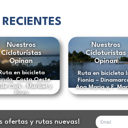
 RECIENTES
Nuestros
Nuestros
Cicloturistas
Cicloturistas
Opinan
Opinan
Ruta en bicicleta
Ruta en bicicleta I
landa, Costa Oeste
Fionia – Dinamarc
de Cork , Maribel y
Ana Maria y F. Ma
Paco
Tu
as ofertas y rutas nuevas!
correo