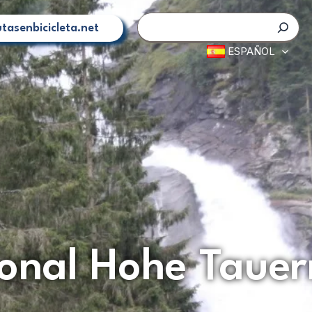
Buscar
tasenbicicleta.net
ESPAÑOL
onal Hohe Tauer