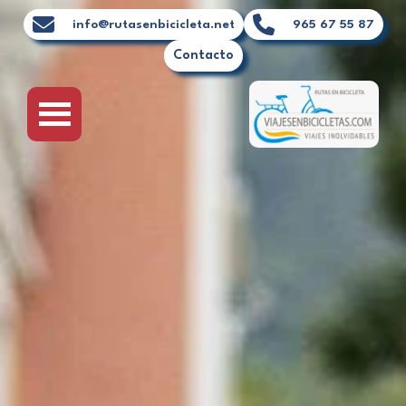
Ir
info@rutasenbicicleta.net
965 67 55 87
al
Contacto
contenido