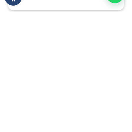
OTROS ARTÍCULOS
RECIENTES
Experiencias en
Nuestros
Rutas
Cicloturistas
Opinan
Ruta en Bicicleta por
Ruta en bicicleta
Limburgo
Irlanda, Costa Oeste
desde Cork , Maribel
y Paco
Nuestros
Experiencias en
Cicloturistas
Rutas