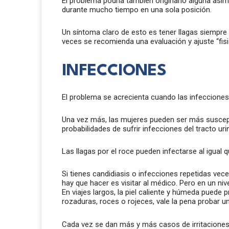
El problema podría también originarlo alguna asim
durante mucho tiempo en una sola posición.
Un síntoma claro de esto es tener llagas siempre 
veces se recomienda una evaluación y ajuste “fisio
INFECCIONES
El problema se acrecienta cuando las infecciones
Una vez más, las mujeres pueden ser más suscepti
probabilidades de sufrir infecciones del tracto ur
Las llagas por el roce pueden infectarse al igual 
Si tienes candidiasis o infecciones repetidas vec
hay que hacer es visitar al médico. Pero en un nive
En viajes largos, la piel caliente y húmeda pued
rozaduras, roces o rojeces, vale la pena probar u
Cada vez se dan más y más casos de irritaciones r