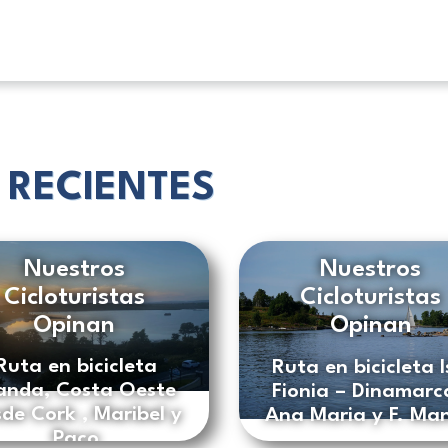
 RECIENTES
Nuestros
Nuestros
Cicloturistas
Cicloturistas
Opinan
Opinan
Ruta en bicicleta
Ruta en bicicleta I
landa, Costa Oeste
Fionia – Dinamarc
de Cork , Maribel y
Ana Maria y F. Ma
Paco