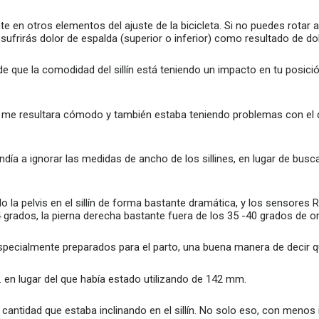
te en otros elementos del ajuste de la bicicleta. Si no puedes rotar
ufrirás dolor de espalda (superior o inferior) como resultado de dob
de que la comodidad del sillín está teniendo un impacto en tu posici
e me resultara cómodo y también estaba teniendo problemas con el d
ía a ignorar las medidas de ancho de los sillines, en lugar de buscar 
o la pelvis en el sillín de forma bastante dramática, y los sensores 
4 grados, la pierna derecha bastante fuera de los 35 -40 grados de or
specialmente preparados para el parto, una buena manera de decir
 en lugar del que había estado utilizando de 142 mm.
 cantidad que estaba inclinando en el sillín. No solo eso, con menos i