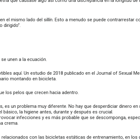
etría que causase algo así como una discrepancia en la longitud de la
en el mismo lado del sillín. Esto a menudo se puede contrarrestar c
 dirigido”.
 se unen a la ecuación.
bles aquí. Un estudio de 2018 publicado en el Journal of Sexual Me
inario montando en bicicleta.
que los pelos que crecen hacia adentro.
es, es un problema muy diferente. No hay que desperdiciar dinero en
l básico, la higiene antes, durante y después es crucial.
e provocar infecciones y es más probable que se descomponga, espec
na crema.
elacionados con las bicicletas estáticas de entrenamiento, en los q