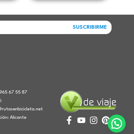
SUSCRIBIRME
: 965 67 55 87
:
@rutasenbicicleta.net
F
Y
I
P
ción: Alicante
a
o
n
i