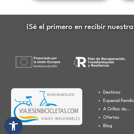
¡Sé el primero en recibir nuestr
Destinos
Especial Famili
A Orillas de…
Abrir barra de herramientas
Ofertas
Blog