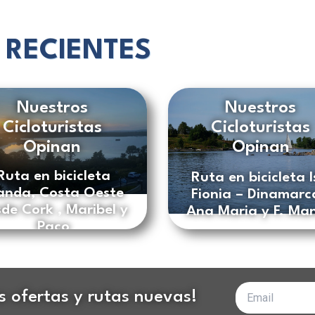
 RECIENTES
Nuestros
Nuestros
Cicloturistas
Cicloturistas
Opinan
Opinan
Ruta en bicicleta
Ruta en bicicleta I
landa, Costa Oeste
Fionia – Dinamarc
de Cork , Maribel y
Ana Maria y F. Ma
Paco
Tu
as ofertas y rutas nuevas!
correo