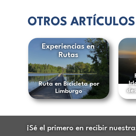
OTROS ARTÍCULOS
Experiencias en
Rutas
Ir
Ruta en Bicicleta por
des
Limburgo
¡Sé el primero en recibir nuestr