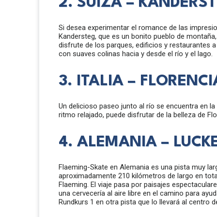
2. SUIZA – KANDERST
Si desea experimentar el romance de las impresion
Kandersteg, que es un bonito pueblo de montaña, 
disfrute de los parques, edificios y restaurantes a
con suaves colinas hacia y desde el río y el lago.
3. ITALIA – FLORENCI
Un delicioso paseo junto al río se encuentra en la
ritmo relajado, puede disfrutar de la belleza de F
4. ALEMANIA – LUC
Flaeming-Skate en Alemania es una pista muy larg
aproximadamente 210 kilómetros de largo en total
Flaeming. El viaje pasa por paisajes espectacular
una cervecería al aire libre en el camino para ayu
Rundkurs 1 en otra pista que lo llevará al centro d