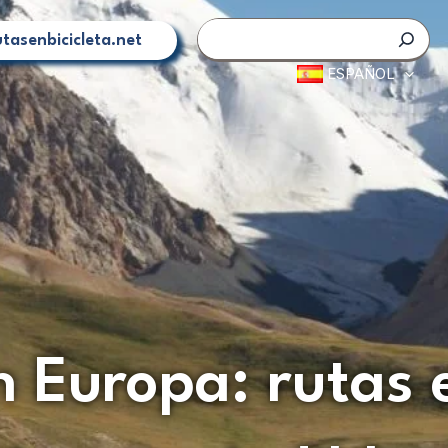
Buscar
tasenbicicleta.net
ESPAÑOL
n Europa: rutas e