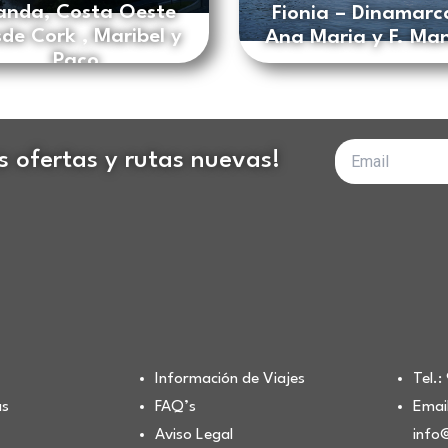
landa, Costa Oeste
Fionia – Dinamarc
de Cork , Maribel y
Ana Maria y F. Ma
Paco
Tu
as ofertas y rutas nuevas!
correo
electrónico
Información de Viajes
Tel.
as
FAQ’s
Email
Aviso Legal
info