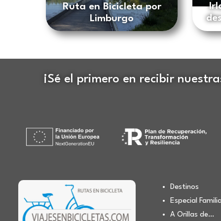
Ir
Ruta en Bicicleta por
des
Limburgo
¡Sé el primero en recibir nuestr
Destinos
Especial Famili
A Orillas de…