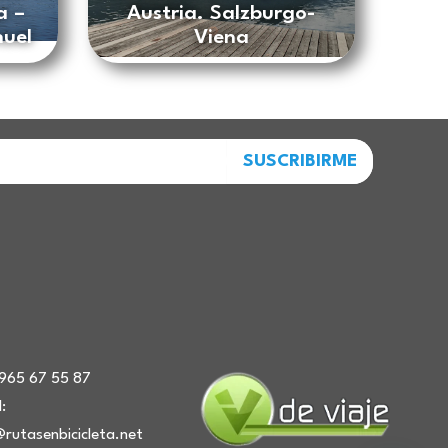
a –
Austria. Salzburgo-
nuel
Viena
SUSCRIBIRME
: 965 67 55 87
:
@rutasenbicicleta.net