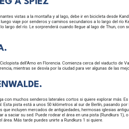
EG A SPIEZ
antes vistas a la montaña y al lago, debe ir en bicicleta desde Kan
luego viaje por senderos y caminos secundarios a lo largo del río
 lo largo del río. Le sorprenderá cuando llegue al lago de Thun, con su
A.
 Ciclopista dell’Arno en Florencia. Comienza cerca del viaducto de Va
lorencia, mientras se desvía por la ciudad para ver algunas de las me
KENWALDE.
a con muchos senderos laterales cortos si quiere explorar más. Es 
. Esta pista está a unos 50 kilómetros al sur de Berlín, pasando po
es que incluyen mercados de antigüedades, hermosas iglesias antigua
dar a saciar su sed. Puede rodear el área en una pista (Rundkurs 1),
el área. Más tarde puedes unirte a Rundkurs 1 si quiere.