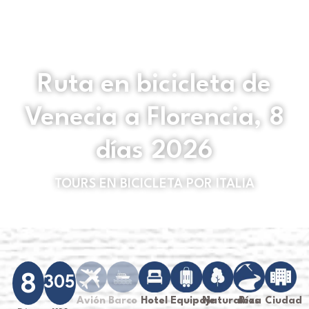
Ruta en bicicleta de
Venecia a Florencia, 8
días 2026
TOURS EN BICICLETA POR ITALIA
8
305
Avión
Barco
Hotel
Equipaje
Naturaleza
Ríos
Ciudad