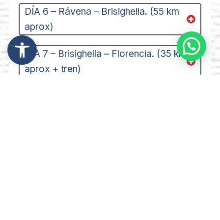
DÍA 6 – Rávena – Brisighella. (55 km
aprox)
Abrir barra de herramientas
DÍA 7 – Brisighella – Florencia. (35 km
aprox + tren)
DÍA 8 – Florencia
Desde 1359 €/personas
Hoteles 3*** y 4****
Alojamiento y desayuno
INCLUYE
NO INCLUYE