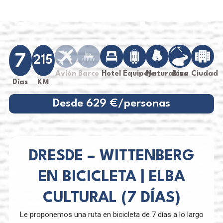
7
215
Avión
Barco
Hotel
Equipaje
Naturaleza
Ríos
Ciudad
Días
KM
Desde 629 €/personas
DRESDE – WITTENBERG
EN BICICLETA | ELBA
CULTURAL (7 DÍAS)
Le proponemos una ruta en bicicleta de 7 días a lo largo