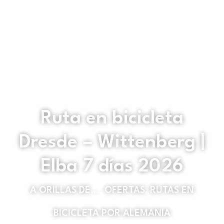
Ruta en bicicleta
Dresde – Wittenberg |
Elba 7 días 2026
A ORILLAS DE...
,
OFERTAS
,
RUTAS EN
BICICLETA POR ALEMANIA