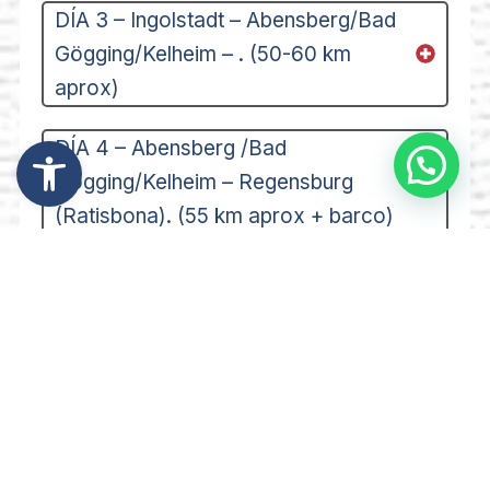
DÍA 3 – Ingolstadt – Abensberg/Bad
Gögging/Kelheim – . (50-60 km
aprox)
Abrir barra de herramientas
DÍA 4 – Abensberg /Bad
Gögging/Kelheim – Regensburg
(Ratisbona). (55 km aprox + barco)
DÍA 5 – Regensburg (Ratisbona) –
Straubing. (55 km aprox)
DÍA 6 – Straubing – Deggendorf. (40
km aprox)
DÍA 7 – Deggendorf- Passau. (55 km