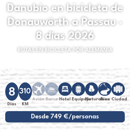
Danubio en bicicleta de
Donauwörth a Passau ·
8 días 2026
RUTAS EN BICICLETA POR ALEMANIA
8
310
Avión
Barco
Hotel
Equipaje
Naturaleza
Ríos
Ciudad
Días
KM
Desde 749 €/personas