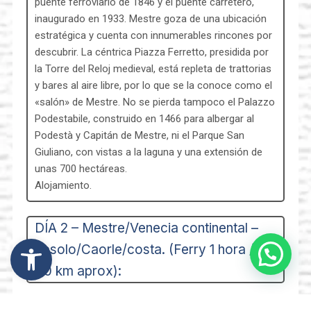
puente ferroviario de 1846 y el puente carretero,
inaugurado en 1933. Mestre goza de una ubicación
estratégica y cuenta con innumerables rincones por
descubrir. La céntrica Piazza Ferretto, presidida por
la Torre del Reloj medieval, está repleta de trattorias
y bares al aire libre, por lo que se la conoce como el
«salón» de Mestre. No se pierda tampoco el Palazzo
Podestabile, construido en 1466 para albergar al
Podestà y Capitán de Mestre, ni el Parque San
Giuliano, con vistas a la laguna y una extensión de
unas 700 hectáreas.
Alojamiento.
DÍA 2 – Mestre/Venecia continental –
Abrir barra de herramientas
Jesolo/Caorle/costa. (Ferry 1 hora /
40 km aprox):
DÍA 3 – Jesolo/Caorle/costa –