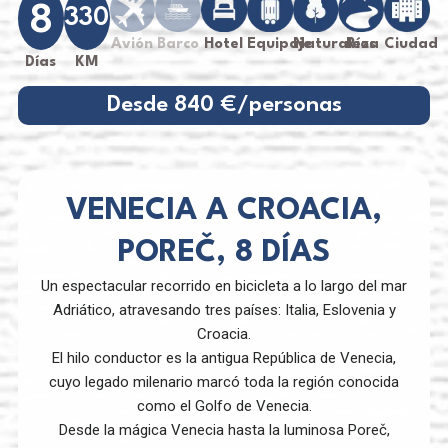
8
330
Avión
Barco
Hotel
Equipaje
Naturaleza
Ríos
Ciudad
Días
KM
Desde 840 €/personas
VENECIA A CROACIA,
POREČ, 8 DÍAS
Un espectacular recorrido en bicicleta a lo largo del mar
Adriático, atravesando tres países: Italia, Eslovenia y
Croacia.
El hilo conductor es la antigua República de Venecia,
cuyo legado milenario marcó toda la región conocida
como el Golfo de Venecia.
Desde la mágica Venecia hasta la luminosa Poreč,