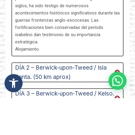
siglos, ha sido testigo de numerosos
acontecimientos históricos significativos durante las
guerras fronterizas anglo-escocesas. Las
fortificaciones bien conservadas del período
isabelino dan testimonio de su importancia
estratégica.
Alojamiento.
DÍA 2 – Berwick-upon-Tweed / Isla
Abrir barra de herramientas
Santa. (50 km aprox)
DÍA 3 – Berwick-upon-Tweed / Kelso.
(60km aprox)
DÍA 4 – Kelso / Jedburgh / Kelso. (50
km aprox)