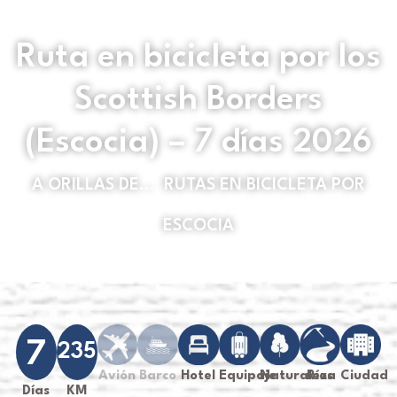
Ruta en bicicleta por los
Scottish Borders
(Escocia) – 7 días 2026
A ORILLAS DE...
,
RUTAS EN BICICLETA POR
ESCOCIA
7
235
Avión
Barco
Hotel
Equipaje
Naturaleza
Ríos
Ciudad
Días
KM