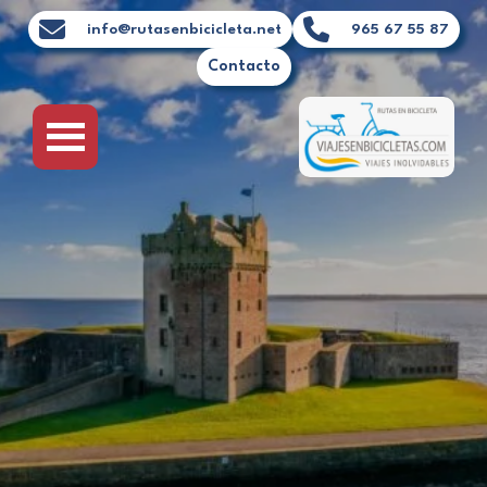
Ir
info@rutasenbicicleta.net
965 67 55 87
al
Contacto
contenido