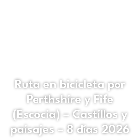
Ruta en bicicleta por
Perthshire y Fife
(Escocia) – Castillos y
paisajes – 8 días 2026