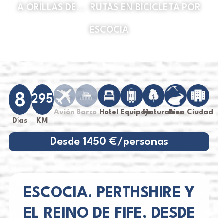
A ORILLAS DE...
,
RUTAS EN BICICLETA POR
ESCOCIA
8
295
Avión
Barco
Hotel
Equipaje
Naturaleza
Ríos
Ciudad
Días
KM
Desde 1450 €/personas
ESCOCIA. PERTHSHIRE Y
EL REINO DE FIFE, DESDE