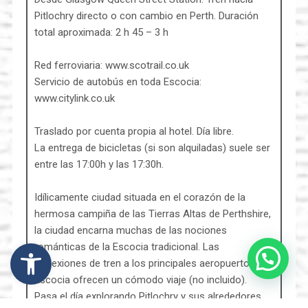
Pitlochry directo o con cambio en Perth. Duración
total aproximada: 2 h 45 – 3 h
Red ferroviaria: www.scotrail.co.uk
Servicio de autobús en toda Escocia:
www.citylink.co.uk
Traslado por cuenta propia al hotel. Día libre.
La entrega de bicicletas (si son alquiladas) suele ser
entre las 17:00h y las 17:30h.
Idílicamente ciudad situada en el corazón de la
hermosa campiña de las Tierras Altas de Perthshire,
la ciudad encarna muchas de las nociones
Abrir barra de herramientas
románticas de la Escocia tradicional. Las
conexiones de tren a los principales aeropuertos de
Escocia ofrecen un cómodo viaje (no incluido).
Pasa el día explorando Pitlochry y sus alrededores.