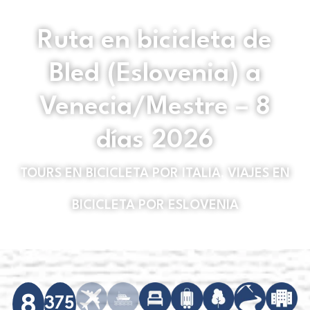
Ruta en bicicleta de
Bled (Eslovenia) a
Venecia/Mestre – 8
días 2026
TOURS EN BICICLETA POR ITALIA
,
VIAJES EN
BICICLETA POR ESLOVENIA
8
375