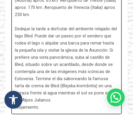
(Austria) aprox. 65 km. Aeropuerto de Trieste (Italia)
aprox. 170 km. Aeropuerto de Venecia (Italia) aprox.
230 km.
Dedique la tarde a disfrutar del ambiente relajado del
lago Bled. Puede dar un paseo por el sendero que
rodea el lago o alquilar una barca para remar hasta
la pequeña isla y visitar la iglesia de la Asunción. Si
prefiere una vista panorámica, suba al castillo de
Bled, situado sobre un acantilado, desde donde se
contempla una de las imágenes más icónicas de
Eslovenia. Termine el día saboreando la famosa
tarta de crema de Bled (Blejska kremšnita) en una
Abrir barra de herramientas
terraza frente al agua mientras el sol se pone sobre
los Alpes Julianos.
Alojamiento.
DÍA 2 – Bled – Tarviso. (55 km aprox)