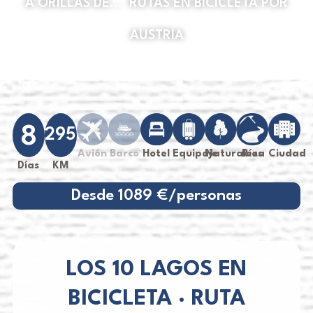
A ORILLAS DE...
,
RUTAS EN BICICLETA POR
AUSTRIA
8
295
Avión
Barco
Hotel
Equipaje
Naturaleza
Ríos
Ciudad
Días
KM
Desde 1089 €/personas
LOS 10 LAGOS EN
BICICLETA · RUTA