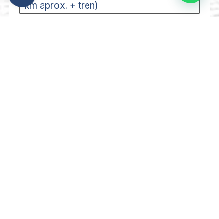
km aprox. + tren)
DÍA 6 – Bad Goisern/alrededores –
Wolfgang See. (35 km aprox.)
DÍA 7 – Wolfgang See – Salzburgo.
(50 - 70 km aprox.)
DÍA 8 – Salzburgo
Desde 1089 €/personas
Hoteles 3*** / o 3*** y 4****
Alojamiento y desayuno