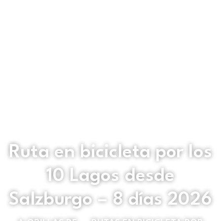
Ruta en bicicleta por los
10 Lagos desde
Salzburgo – 8 días 2026