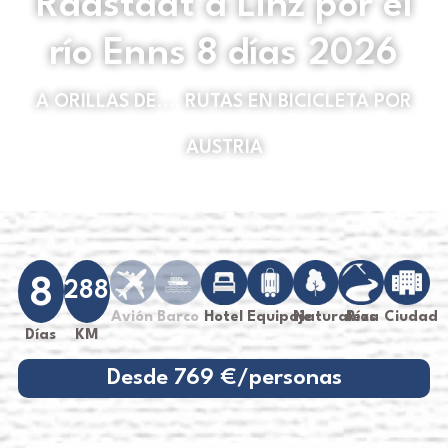
Radstadt a Linz por el
río Enns 8 días 2026
A ORILLAS DE...
,
RUTAS EN BICICLETA POR
AUSTRIA
8
288
Avión
Barco
Hotel
Equipaje
Naturaleza
Ríos
Ciudad
Días
KM
Desde 769 €/personas