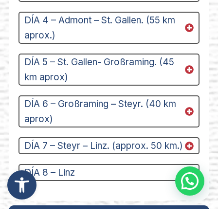
DÍA 4 – Admont – St. Gallen. (55 km
aprox.)
DÍA 5 – St. Gallen- Großraming. (45
km aprox)
DÍA 6 – Großraming – Steyr. (40 km
aprox)
DÍA 7 – Steyr – Linz. (approx. 50 km.)
Abrir barra de herramientas
DÍA 8 – Linz
Desde 769 €/personas