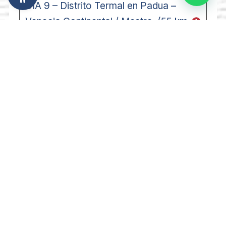
DÍA 9 – Distrito Termal en Padua –
Venecia Continental / Mestre. (55 km
aprox)
DÍA 10 – Venecia Continental / Mestre
Desde 1320 €/personas
Hoteles 3*** y 4****
Alojamiento y desayuno
INCLUYE
NO INCLUYE
10 días/9 noches en
Alquiler de bicicleta 27
categoría A,
velocidades, Premium
habitaciones con
o Eléctrica de 9