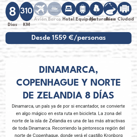
8
310
Avión
Barco
Hotel
Equipaje
Naturaleza
Ríos
Ciudad
Días
KM
Desde 1559 €/personas
DINAMARCA,
COPENHAGUE Y NORTE
DE ZELANDIA 8 DÍAS
Dinamarca, un país ya de por si encantador, se convierte
en algo mágico en esta ruta en bicicleta. La zona del
norte de la isla de Zelandia es una de las más atractivas
de toda Dinamarca. Recorriendo la pintoresca región del
norte de Copenhague, donde verá el castillo Kronborg