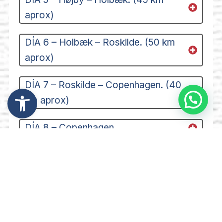
aprox)
DÍA 6 – Holbæk – Roskilde. (50 km
aprox)
DÍA 7 – Roskilde – Copenhagen. (40
Abrir barra de herramientas
km aprox)
DÍA 8 – Copenhagen
Desde 1559 €/personas
Hoteles 3*** y 4****
Alojamiento y desayuno