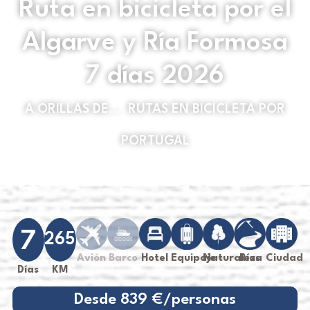
Ruta en bicicleta por el
Algarve y Ría Formosa
7 días 2026
A ORILLAS DE...
,
RUTAS EN BICICLETA POR
PORTUGAL
7
265
Avión
Barco
Hotel
Equipaje
Naturaleza
Ríos
Ciudad
Días
KM
Desde 839 €/personas