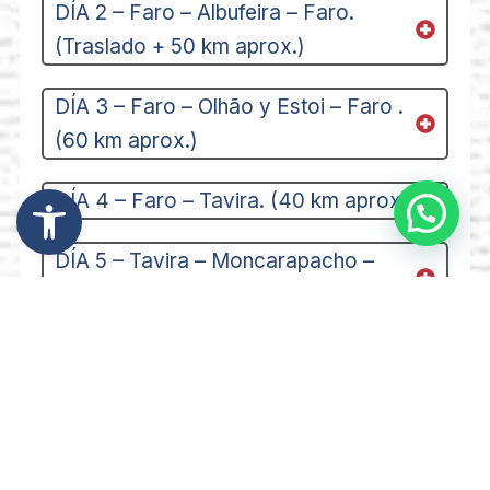
DÍA 2 – Faro – Albufeira – Faro.
(Traslado + 50 km aprox.)
DÍA 3 – Faro – Olhão y Estoi – Faro .
(60 km aprox.)
Abrir barra de herramientas
DÍA 4 – Faro – Tavira. (40 km aprox.)
DÍA 5 – Tavira – Moncarapacho –
Tavira. (55 km aprox.)
DÍA 6 – Tavira – Monte Gordo – Vila
Real de Santo António – Tavira. (60
km aprox.)
DÍA 7 – Tavira.